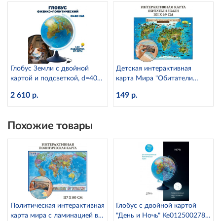
Глобус Земли с двойной
Детская интерактивная
картой и подсветкой, d=40
карта Мира "Обитатели
см Globen Ке014000246
земли" с ламинацией Globen
2 610 р.
149 р.
КН008
Похожие товары
Политическая интерактивная
Глобус с двойной картой
карта мира с ламинацией в
"День и Ночь" Ке012500278