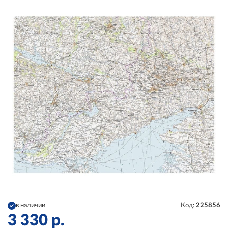
в наличии
Код:
225856
3 330
р.