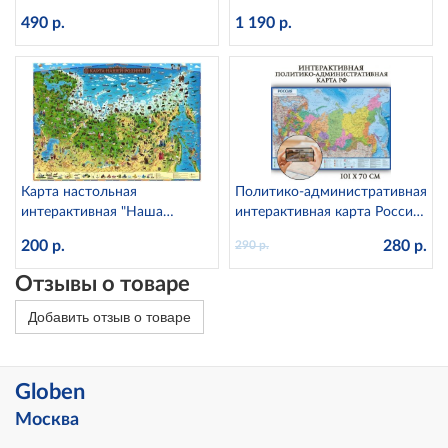
тубусе, 1:28М Globen КН046
d=25 см с подсветкой
490 р.
1 190 р.
Карта настольная
Политико-административная
интерактивная "Наша
интерактивная карта России
Родина" для детей Globen
с ламинацией в тубусе,
200 р.
280 р.
290 р.
КН030 (капсульная
1:8,5М Globen
ламинация)
Отзывы о товаре
Добавить отзыв о товаре
Globen
Москва