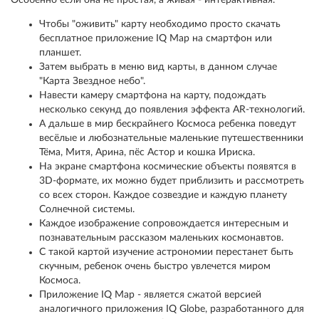
Особенно если она не простая, а живая - интерактивная.
Чтобы "оживить" карту необходимо просто скачать
бесплатное приложение IQ Map на смартфон или
планшет.
Затем выбрать в меню вид карты, в данном случае
"Карта Звездное небо".
Навести камеру смартфона на карту, подождать
несколько секунд до появления эффекта AR-технологий.
А дальше в мир бескрайнего Космоса ребенка поведут
весёлые и любознательные маленькие путешественники
Тёма, Митя, Арина, пёс Астор и кошка Ириска.
На экране смартфона космические объекты появятся в
3D-формате, их можно будет приблизить и рассмотреть
со всех сторон. Каждое созвездие и каждую планету
Солнечной системы.
Каждое изображение сопровождается интересным и
познавательным рассказом маленьких космонавтов.
С такой картой изучение астрономии перестанет быть
скучным, ребенок очень быстро увлечется миром
Космоса.
Приложение IQ Map - является сжатой версией
аналогичного приложения IQ Globe, разработанного для