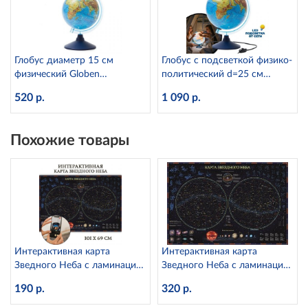
Глобус диаметр 15 см
Глобус с подсветкой физико-
физический Globen
политический d=25 см
Ке011500196
Globen Ке012500191
520 р.
1 090 р.
Похожие товары
Интерактивная карта
Интерактивная карта
Зведного Неба с ламинацией
Зведного Неба c ламинацией
Globen КН003
в тубусе Globen КН004
190 р.
320 р.