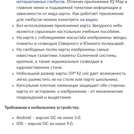
интерактивных глобусов
. Отличие приложения IQ Map в
главном меню и подаваемой тематики информации в
зависимости от вида карты. Как работает приложение
для глобусов можно помотреть на
видео
.
Без использования приложения карта Звездного неба
является серьезным настольным учебным пособием.
На карте с соблюдением масштаба изображены звезды,
планеты и созвездия Северного и Южного полушарий.
На свободных полях карты изображены самые
известные галактики, планеты Солнечной системы,
крупные, а также зодиакальные созвездия в
художественном стиле.
Небольшой размер карты (59*42 см) дает возможность
легко разместить ее на столе или парте школьника.
Капсульная плотная ламинация защищает обе стороны
карты от истирания, а изображение - от механических
повреждений и выцветания.
Требования к мобильному устройству:
Android – версия ОС не ниже 5.0.
IOS – версия ОС не ниже 9.0.