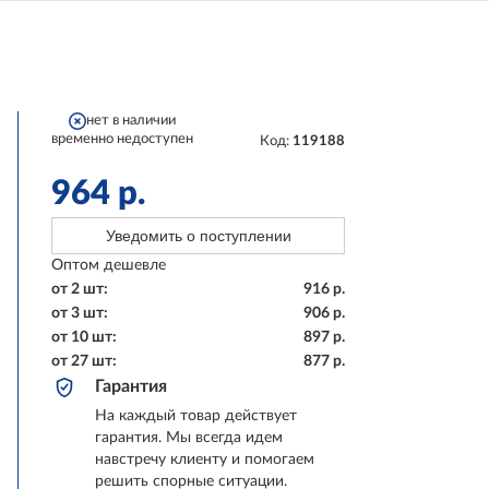
нет в наличии
временно недоступен
Код:
119188
964
р.
Уведомить о поступлении
Оптом дешевле
от 2 шт:
916
р.
от 3 шт:
906
р.
от 10 шт:
897
р.
от 27 шт:
877
р.
Гарантия
На каждый товар действует
гарантия. Мы всегда идем
навстречу клиенту и помогаем
решить спорные ситуации.