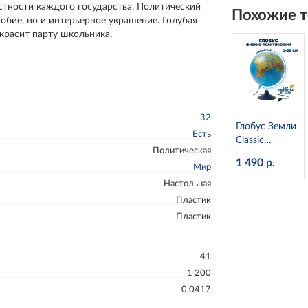
К013200101
стности каждого государства. Политический
Похожие т
Globen
обие, но и интерьерное украшение. Голубая
украсит парту школьника.
32
Глобус Земли
Есть
Classic
Политическая
физико-
1 490 р.
Мир
политический
с подсветкой
Настольная
рельефный,
Пластик
d=32 см
Пластик
Ке013200233
Globen
41
1 200
0,0417