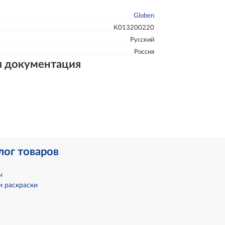
Globen
К013200220
Русский
Россия
я документация
лог товаров
ы
и раскраски