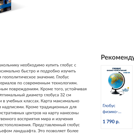
Рекоменду
школьнику необходимо купить глобус с
ксимально быстро и подробно изучить
 геополитическое значение. Глобус
териалов по современным технологиям.
йным повреждениям. Кроме того, устойчивая
 Оптимальный диаметр глобуса 32 см
 и в учебных классах. Карта максимально
Глобус
и надписями. Кроме традиционных для
физико-
истративных центров на карту нанесены
политический
твенного восприятия мира и изучения
1 790 р.
с подсветкой
местоположения. Представленный глобус
d=32 см
льефом ландшафта. Это позволяет более