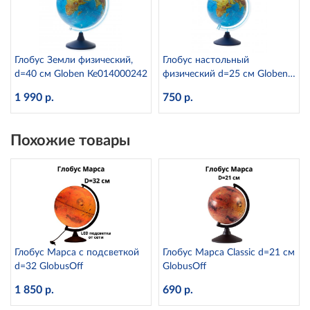
Глобус Земли физический,
Глобус настольный
d=40 см Globen Ке014000242
физический d=25 см Globen
Ке012500186
1 990 р.
750 р.
Похожие товары
Глобус Марса с подсветкой
Глобус Марса Classic d=21 см
d=32 GlobusOff
GlobusOff
1 850 р.
690 р.