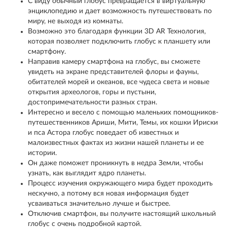
С виду обычный глобус превращается в виртуальную
энциклопедию и дает возможность путешествовать по
миру, не выходя из комнаты.
Возможно это благодаря функции 3D AR Технология,
которая позволяет подключить глобус к планшету или
смартфону.
Направив камеру смартфона на глобус, вы сможете
увидеть на экране представителей флоры и фауны,
обитателей морей и океанов, все чудеса света и новые
открытия археологов, горы и пустыни,
достопримечательности разных стран.
Интересно и весело с помощью маленьких помощников-
путешественников Ариши, Мити, Темы, их кошки Ириски
и пса Астора глобус поведает об известных и
малоизвестных фактах из жизни нашей планеты и ее
истории.
Он даже поможет проникнуть в недра Земли, чтобы
узнать, как выглядит ядро планеты.
Процесс изучения окружающего мира будет проходить
нескучно, а потому вся новая информация будет
усваиваться значительно лучше и быстрее.
Отключив смартфон, вы получите настоящий школьный
глобус с очень подробной картой.