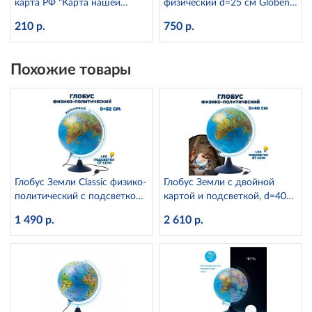
карта РФ "Карта нашей
физический d=25 см Globen
Родины" с ламинацией
Ке012500186
210 р.
750 р.
Globen КН013
Похожие товары
Глобус Земли Classic физико-
Глобус Земли с двойной
политический с подсветкой
картой и подсветкой, d=40
рельефный, d=32 см
см Globen Ке014000246
1 490 р.
2 610 р.
Ке013200233 Globen