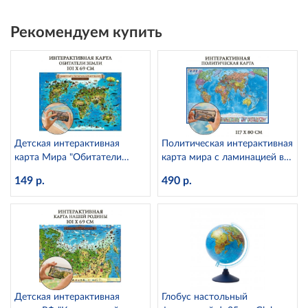
Рекомендуем купить
Детская интерактивная
Политическая интерактивная
карта Мира "Обитатели
карта мира с ламинацией в
земли" с ламинацией Globen
тубусе, 1:28М Globen КН046
149 р.
490 р.
КН008
Детская интерактивная
Глобус настольный