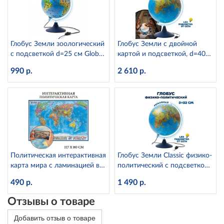
Глобус Земли зоологический
Глобус Земли с двойной
с подсветкой d=25 см Globen
картой и подсветкой, d=40
Ке012500270
см Globen Ке014000246
990 р.
2 610 р.
Политическая интерактивная
Глобус Земли Classic физико-
карта мира с ламинацией в
политический с подсветкой
тубусе, 1:28М Globen КН046
рельефный, d=32 см
490 р.
1 490 р.
Ке013200233 Globen
Отзывы о товаре
Добавить отзыв о товаре