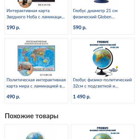
Интерактивная карта
Глобус диаметр 21 см
Зведного Неба с ламинацией
физический Globen
Globen КН003
Ке012100176
190 р.
590 р.
Политическая интерактивная
Глобус физико-политический
карта мира с ламинацией в
32см с подсветкой и
тубусе, 1:28М Globen КН046
рельефом Globen
490 р.
1 490 р.
К013200223
Похожие товары