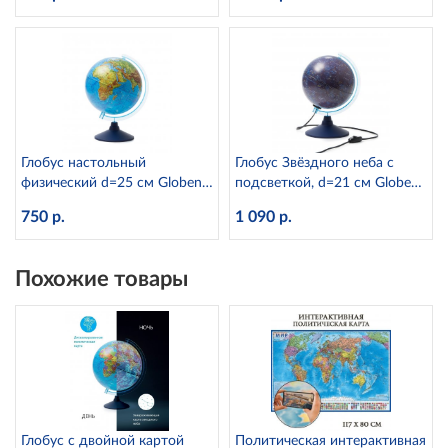
Globen КН013
Глобус настольный
Глобус Звёздного неба с
физический d=25 см Globen
подсветкой, d=21 см Globen
Ке012500186
Ке012100275
750 р.
1 090 р.
Похожие товары
Глобус с двойной картой
Политическая интерактивная