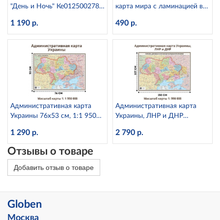
"День и Ночь" Ке012500278
карта мира с ламинацией в
d=25 см с подсветкой
тубусе, 1:28М Globen КН046
1 190 р.
490 р.
Административная карта
Административная карта
Украины 76х53 см, 1:1 950
Украины, ЛНР и ДНР
000 GlobusOff, 209347
150х107 см, 1:990 000
1 290 р.
2 790 р.
GlobusOff,
Отзывы о товаре
Добавить отзыв о товаре
Globen
Москва