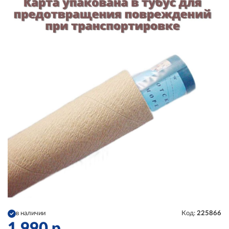
в наличии
Код:
225866
1 990
р.