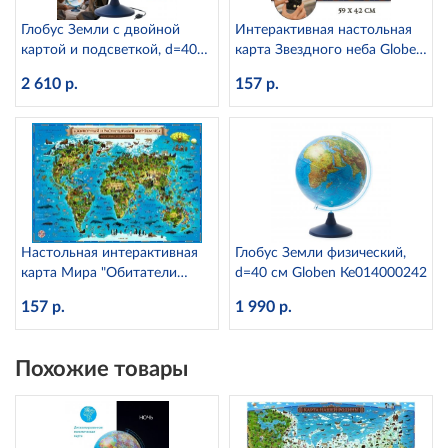
Глобус Земли с двойной
Интерактивная настольная
картой и подсветкой, d=40
карта Звездного неба Globen
см Globen Ке014000246
КН035 (капсульная
2 610 р.
157 р.
ламинация)
Настольная интерактивная
Глобус Земли физический,
карта Мира "Обитатели
d=40 см Globen Ке014000242
Земли" Globen КН031
157 р.
1 990 р.
(капсульная ламинация)
Похожие товары