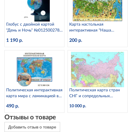
Глобус с двойной картой
Карта настольная
"День и Ночь" Ке012500278
интерактивная "Наша
d=25 см с подсветкой
Родина" для детей Globen
1 190 р.
200 р.
КН030 (капсульная
ламинация)
Политическая интерактивная
Политическая карта стран
карта мира с ламинацией в
СНГ и сопредельных
тубусе, 1:28М Globen КН046
государств GlobusOff,
490 р.
10 000 р.
Отзывы о товаре
Добавить отзыв о товаре