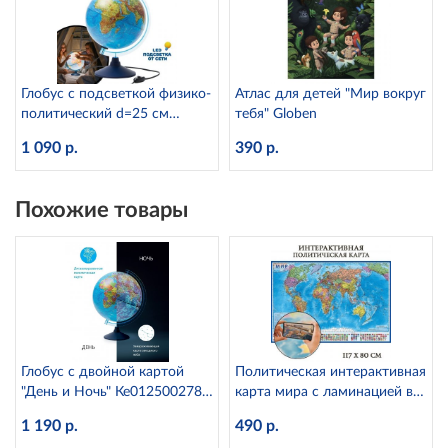
Глобус с подсветкой физико-
Атлас для детей "Мир вокруг
политический d=25 см
тебя" Globen
Globen Ке012500191
1 090 р.
390 р.
Похожие товары
Глобус с двойной картой
Политическая интерактивная
"День и Ночь" Ке012500278
карта мира с ламинацией в
d=25 см с подсветкой
тубусе, 1:28М Globen КН046
1 190 р.
490 р.