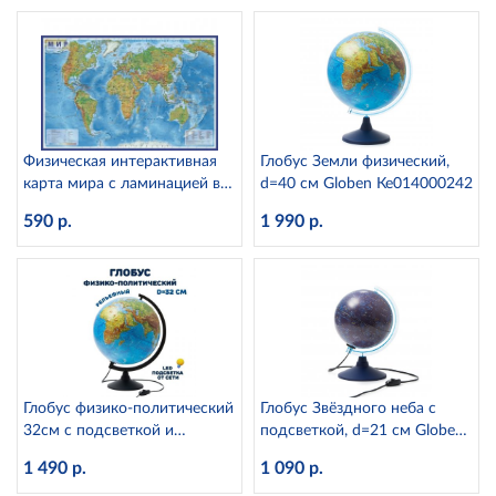
Физическая интерактивная
Глобус Земли физический,
карта мира с ламинацией в
d=40 см Globen Ке014000242
тубусе, 1:25М Globen КН049
590 р.
1 990 р.
Глобус физико-политический
Глобус Звёздного неба с
32см с подсветкой и
подсветкой, d=21 см Globen
рельефом Globen
Ке012100275
1 490 р.
1 090 р.
К013200223