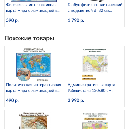
Физическая интерактивная
Глобус физико-политический
карта мира с ламинацией в
с подсветкой d=32 см
тубусе, 1:25М Globen КН049
К013200101 Globen
590 р.
1 790 р.
Похожие товары
Политическая интерактивная
Административная карта
карта мира с ламинацией в
Узбекистана 120х80 см
тубусе, 1:28М Globen КН046
GlobusOff,
490 р.
2 990 р.