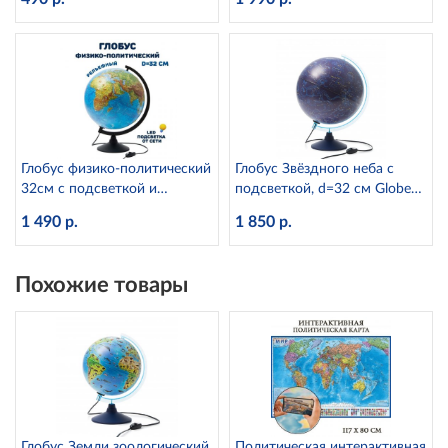
Глобус физико-политический
Глобус Звёздного неба с
32см с подсветкой и
подсветкой, d=32 см Globen
рельефом Globen
Ке013200277
1 490 р.
1 850 р.
К013200223
Похожие товары
Глобус Земли зоологический
Политическая интерактивная