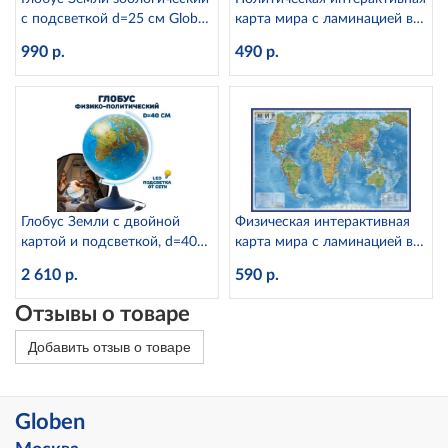
с подсветкой d=25 см Globen
карта мира с ламинацией в
Ке012500270
тубусе, 1:28М Globen КН046
990 р.
490 р.
Глобус Земли с двойной
Физическая интерактивная
картой и подсветкой, d=40
карта мира с ламинацией в
см Globen Ке014000246
тубусе, 1:25М Globen КН049
2 610 р.
590 р.
Отзывы о товаре
Добавить отзыв о товаре
Globen