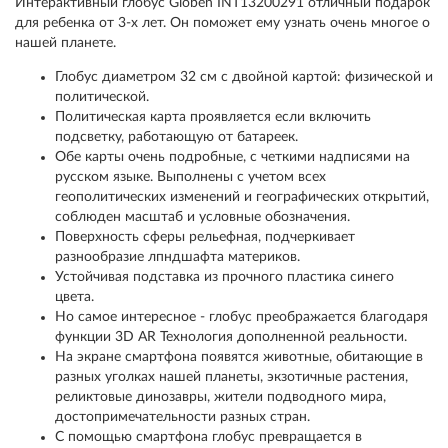
Интерактивный глобус Globen INT13200291 отличный подарок
для ребенка от 3-х лет. Он поможет ему узнать очень многое о
нашей планете.
Глобус диаметром 32 см с двойной картой: физической и
политической.
Политическая карта проявляется если включить
подсветку, работающую от батареек.
Обе карты очень подробные, с четкими надписями на
русском языке. Выполнены с учетом всех
геополитических изменений и географических открытий,
соблюден масштаб и условные обозначения.
Поверхность сферы рельефная, подчеркивает
разнообразие лпндшафта материков.
Устойчивая подставка из прочного пластика синего
цвета.
Но самое интересное - глобус преображается благодаря
функции 3D AR Технология дополненной реальности.
На экране смартфона появятся животные, обитающие в
разных уголках нашей планеты, экзотичные растения,
реликтовые динозавры, жители подводного мира,
достопримечательности разных стран.
С помощью смартфона глобус превращается в