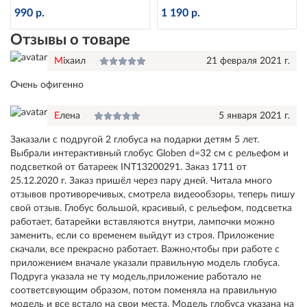
Ке012500270
d=25 см с подсветкой
990 р.
1 190 р.
Отзывы о товаре
Miхаил
21 февраля 2021 г.
Очень офигенно
Елена
5 января 2021 г.
Заказали с подругой 2 глобуса на подарки детям 5 лет.
Выбрали интерактивный глобус Globen d=32 см с рельефом и
подсветкой от батареек INT13200291. Заказ 1711 от
25.12.2020 г. Заказ пришёл через пару дней. Читала много
отзывов противоречивых, смотрела видеообзоры, теперь пишу
свой отзыв. Глобус большой, красивый, с рельефом, подсветка
работает, батарейки вставляются внутри, лампочки можно
заменить, если со временем выйдут из строя. Приложение
скачали, все прекрасно работает. Важно,чтобы при работе с
приложением вначале указали правильную модель глобуса.
Подруга указала не ту модель,приложение работало не
соответсвующим образом, потом поменяла на правильную
модель и все встало на свои места. Модель глобуса указана на