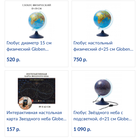
Глобус диаметр 15 см
Глобус настольный
физический Globen
физический d=25 см Globen
Ке011500196
Ке012500186
520 р.
750 р.
Интерактивная настольная
Глобус Звёздного неба с
карта Звездного неба Globen
подсветкой, d=21 см Globen
КН035 (капсульная
Ке012100275
157 р.
1 090 р.
ламинация)