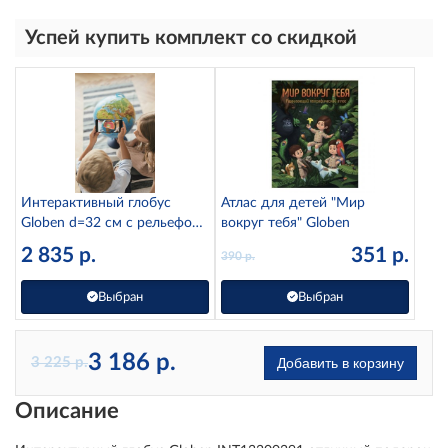
Успей купить комплект со скидкой
Интерактивный глобус
Атлас для детей "Мир
Globen d=32 см с рельефом
вокруг тебя" Globen
и подсветкой от батареек
2 835
р.
351
р.
390
р.
INT13200291
Выбран
Выбран
3 186
р.
3 225
р.
Добавить в корзину
Описание