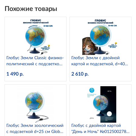
Похожие товары
Глобус Земли Classic физико-
Глобус Земли с двойной
политический с подсветкой
картой и подсветкой, d=40
рельефный, d=32 см
см Globen Ке014000246
1 490 р.
2 610 р.
Ке013200233 Globen
Глобус Земли зоологический
Глобус с двойной картой
с подсветкой d=25 см Globen
"День и Ночь" Ке012500278