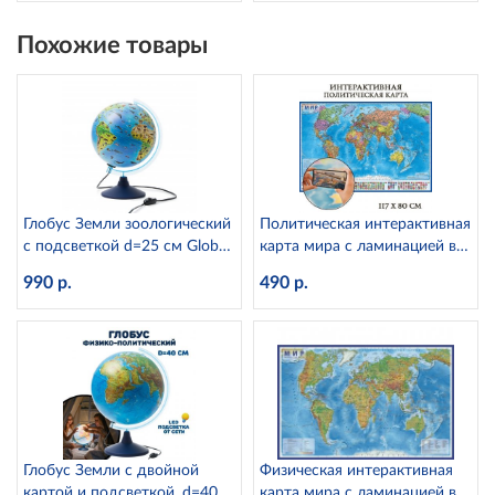
Похожие товары
Глобус Земли зоологический
Политическая интерактивная
с подсветкой d=25 см Globen
карта мира с ламинацией в
Ке012500270
тубусе, 1:28М Globen КН046
990 р.
490 р.
Глобус Земли с двойной
Физическая интерактивная
картой и подсветкой, d=40
карта мира с ламинацией в