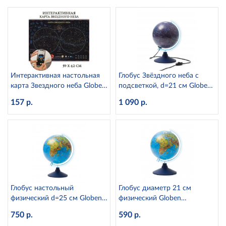
Интерактивная настольная
Глобус Звёздного неба с
карта Звездного неба Globen
подсветкой, d=21 см Globen
КН035 (капсульная
Ке012100275
157 р.
1 090 р.
ламинация)
Глобус настольный
Глобус диаметр 21 см
физический d=25 см Globen
физический Globen
Ке012500186
Ке012100176
750 р.
590 р.