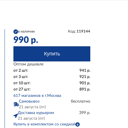
в наличии
Код:
119144
990
р.
Купить
Оптом дешевле
от 2 шт:
941
р.
от 3 шт:
921
р.
от 10 шт:
901
р.
от 27 шт:
891
р.
617 магазинов в г.Москва
Самовывоз
бесплатно
21 августа (пт)
Доставка курьером
399 р.
21 августа (пт)
Купить в комплектом со скидкой