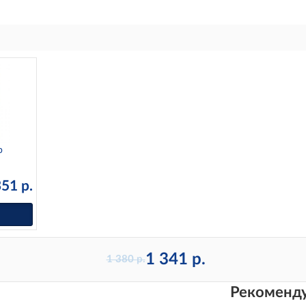
р
351
р.
1 341
р.
1 380
р.
Рекоменду