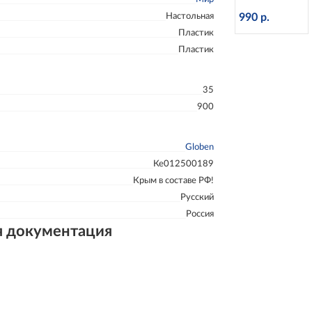
й с
Настольная
990 р.
подсветкой
Пластик
d=25 см
Пластик
Globen
Ке012500270
35
900
Globen
Ке012500189
Крым в составе РФ!
Русский
Россия
я документация