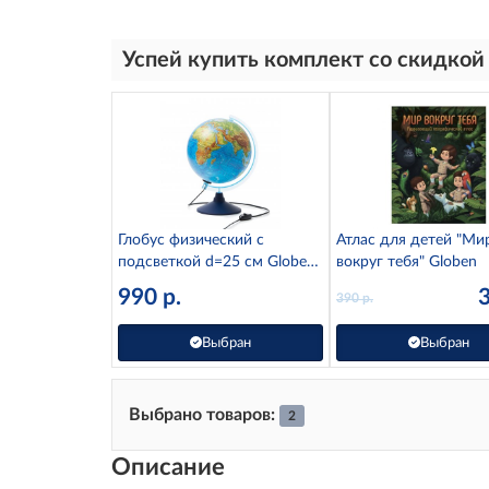
Успей купить комплект со скидкой
Глобус физический с
Атлас для детей "Ми
подсветкой d=25 см Globen
вокруг тебя" Globen
Ке012500189
990
р.
390
р.
Выбран
Выбран
Выбрано товаров:
2
Описание