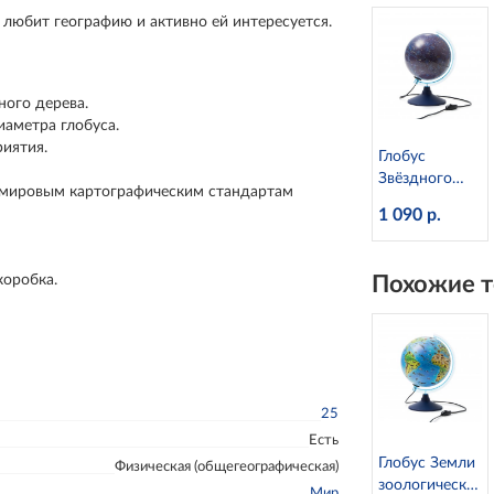
 любит географию и активно ей интересуется.
ного дерева.
аметра глобуса.
риятия.
Глобус
Звёздного
 мировым картографическим стандартам
неба с
1 090 р.
подсветкой,
d=21 см
Globen
коробка.
Похожие т
Ке012100275
25
Есть
Глобус Земли
Физическая (общегеографическая)
зоологически
Мир