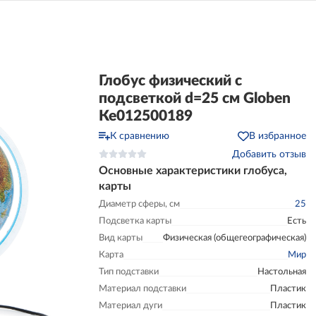
Глобус физический с
подсветкой d=25 см Globen
Ке012500189
К сравнению
В избранное
Добавить отзыв
Основные характеристики глобуса,
карты
Диаметр сферы, см
25
Подсветка карты
Есть
Вид карты
Физическая (общегеографическая)
Карта
Мир
Тип подставки
Настольная
Материал подставки
Пластик
Материал дуги
Пластик