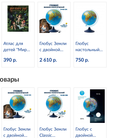
Атлас для
Глобус Земли
Глобус
детей "Мир
с двойной
настольный
вокруг тебя"
картой и
физический
390 р.
2 610 р.
750 р.
Globen
подсветкой,
d=25 см
d=40 см
Globen
Globen
Ке012500186
овары
Ке014000246
Глобус Земли
Глобус Земли
Глобус с
с двойной
Classic
двойной