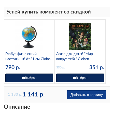
Успей купить комплект со скидкой
Глобус физический
Атлас для детей "Мир
настольный d=21 см Globen
вокруг тебя" Globen
К012100007
790
р.
351
р.
390
р.
Выбран
Выбран
1 141
р.
1 180
р.
Добавить в корзину
Описание