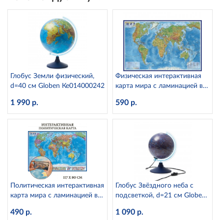
Глобус Земли физический,
Физическая интерактивная
d=40 см Globen Ке014000242
карта мира с ламинацией в
тубусе, 1:25М Globen КН049
1 990 р.
590 р.
Политическая интерактивная
Глобус Звёздного неба с
карта мира с ламинацией в
подсветкой, d=21 см Globen
тубусе, 1:28М Globen КН046
Ке012100275
490 р.
1 090 р.