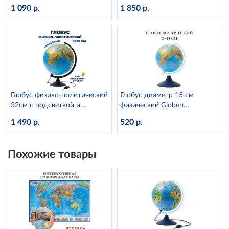
Ке012100275
Ке013200277
1 090 р.
1 850 р.
Глобус физико-политический
Глобус диаметр 15 см
32см с подсветкой и
физический Globen
рельефом Globen
Ке011500196
1 490 р.
520 р.
К013200223
Похожие товары