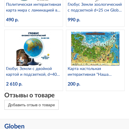
Политическая интерактивная
Глобус Земли зоологический
карта мира с ламинацией в
с подсветкой d=25 см Globen
тубусе, 1:28М Globen КН046
Ке012500270
490 р.
990 р.
Глобус Земли с двойной
Карта настольная
картой и подсветкой, d=40
интерактивная "Наша
см Globen Ке014000246
Родина" для детей Globen
2 610 р.
200 р.
КН030 (капсульная
ламинация)
Отзывы о товаре
Добавить отзыв о товаре
Globen